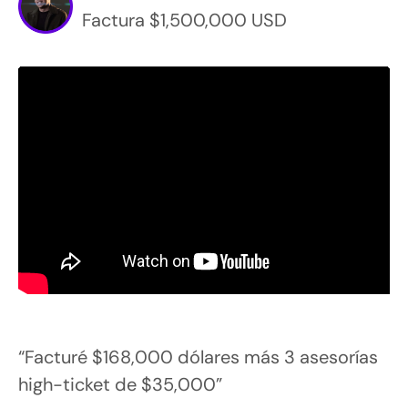
Factura $1,500,000 USD
“Facturé $168,000 dólares más 3 asesorías
high-ticket de $35,000”