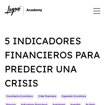
5 INDICADORES
FINANCIEROS PARA
PREDECIR UNA
CRISIS
Crecimiento Económico
Crisis Financiera
Expansión Económica
Finanzas
Indicadores Financieros
Inversiones
Inversión
Pe Ratio